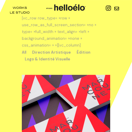
WORKS
LE STUDIO
[vc_row row_type= »row »
use_row_as_full_screen_section= »no »
type= »full_width » text_align= »left »
background_animation= »none »
css_animation= » »][vc_column]
All
Direction Artistique
Édition
Logo & Identité Visuelle