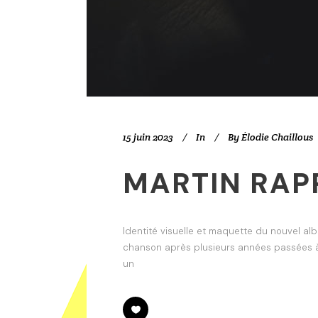
15 juin 2023
In
By
Élodie Chaillous
MARTIN RAP
Identité visuelle et maquette du nouvel al
chanson après plusieurs années passées à 
un