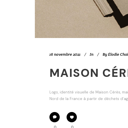
16 novembre 2021
In
By
Élodie Chai
MAISON CÉR
Logo, identité visuelle de Maison Cérès, m
Nord de la France à partir de déchets d’
0
0