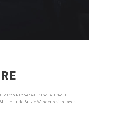
IRE
ital.Martin Rappeneau renoue avec la
Sheller et de Stevie Wonder revient avec