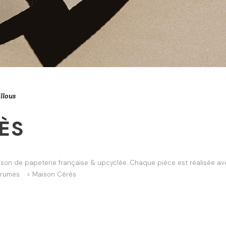
llous
ÈS
aison de papeterie française & upcyclée. Chaque pièce est réalisée av
agrumes. > Maison Cérès