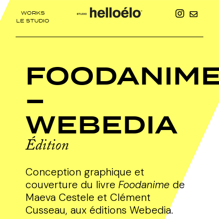
WORKS
LE STUDIO
FOODANIM
–
WEBEDIA
Édition
Conception graphique et
couverture du livre
Foodanime
de
Maeva Cestele et Clément
Cusseau, aux éditions Webedia.